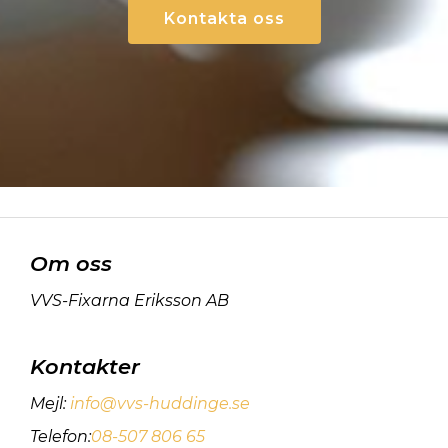
Kontakta oss
Om oss
VVS-Fixarna Eriksson AB
Kontakter
Mejl
:
info@vvs-huddinge.se
Telefon
:
08-507 806 65