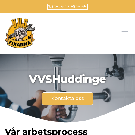
08-507 806 65
Öpp
VVS
Huddinge
Kontakta oss
Vår arbetsprocess